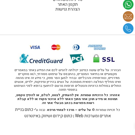
תקנון האתר
הצהרת נגישות
הבהרה: על עלים עושה כמיטב יכולתה להגיש לכם את המידע באתר במאמרים
מקצועיים או בתיאור המוצרים, בהתבסס על שימוש מסורתי, ו/או מחקרים
מודרניים, נטורופתיה והרבליזם. נבהיר למען הסר ספק, כי מידע זה אינו מהווה
ואינו מחליף המלצה רפואית מוסמכת. על נשים בהיריון ומיניקות, ילדים, אנשים
החולים במחלות כרוניות והנוטלים תרופות מרשם להיוועץ ברופא לפני השימוש
בתוספי תזונה.
אזהרה: כל הזכויות שמורות. אין להעתיק, לצטט, לצלם, או להפיץ טקסט,
תמונות או מידע תוכן אחר מתוך האתר ללא אזכור מקורו או ללא קבלת
רשות מפורשת בכתב מבעלי אתר זה.
כתום בניית
כל זכויות שמורות ©
על עלים – מרכז לצמחי מרפא
. נבנה ע"י
אתרים ומערכות Web
כתום קידום ושיווק באינטרנט
|