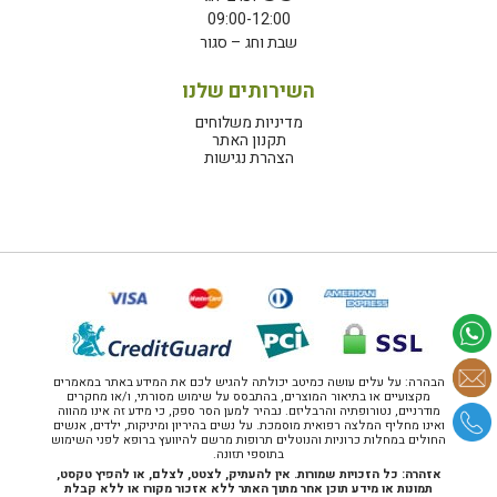
09:00-12:00
שבת וחג – סגור
השירותים שלנו
מדיניות משלוחים
תקנון האתר
הצהרת נגישות
הבהרה: על עלים עושה כמיטב יכולתה להגיש לכם את המידע באתר במאמרים
מקצועיים או בתיאור המוצרים, בהתבסס על שימוש מסורתי, ו/או מחקרים
מודרניים, נטורופתיה והרבליזם. נבהיר למען הסר ספק, כי מידע זה אינו מהווה
ואינו מחליף המלצה רפואית מוסמכת. על נשים בהיריון ומיניקות, ילדים, אנשים
החולים במחלות כרוניות והנוטלים תרופות מרשם להיוועץ ברופא לפני השימוש
בתוספי תזונה.
אזהרה: כל הזכויות שמורות. אין להעתיק, לצטט, לצלם, או להפיץ טקסט,
תמונות או מידע תוכן אחר מתוך האתר ללא אזכור מקורו או ללא קבלת