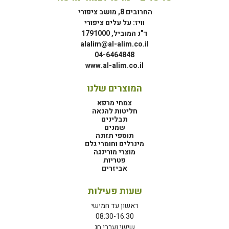
החרובים 8, מושב ציפורי
וויז: על עלים ציפורי
ד"נ המוביל, 1791000
alalim@al-alim.co.il
04-6464848
www.al-alim.co.il
המוצרים שלנו
צמחי מרפא
חליטות להנאה
תבלינים
שמנים
תוספי תזונה
מינרלים וחומרי גלם
מוצרי מורינגה
פטריות
אביזרים
שעות פעילות
ראשון עד חמישי
08:30-16:30
שישי וערבי חג