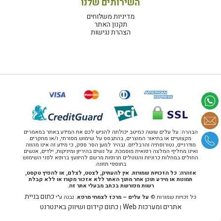
השירותים שלנו
מדיניות משלוחים
תקנון האתר
הצהרת נגישות
הבהרה: על עלים עושה כמיטב יכולתה להגיש לכם את המידע באתר במאמרים
מקצועיים או בתיאור המוצרים, בהתבסס על שימוש מסורתי, ו/או מחקרים
מודרניים, נטורופתיה והרבליזם. נבהיר למען הסר ספק, כי מידע זה אינו מהווה
ואינו מחליף המלצה רפואית מוסמכת. על נשים בהיריון ומיניקות, ילדים, אנשים
החולים במחלות כרוניות והנוטלים תרופות מרשם להיוועץ ברופא לפני השימוש
בתוספי תזונה.
אזהרה: כל הזכויות שמורות. אין להעתיק, לצטט, לצלם, או להפיץ טקסט,
תמונות או מידע תוכן אחר מתוך האתר ללא אזכור מקורו או ללא קבלת
רשות מפורשת בכתב מבעלי אתר זה.
כתום בניית
כל זכויות שמורות ©
על עלים – מרכז לצמחי מרפא
. נבנה ע"י
אתרים ומערכות Web
כתום קידום ושיווק באינטרנט
|