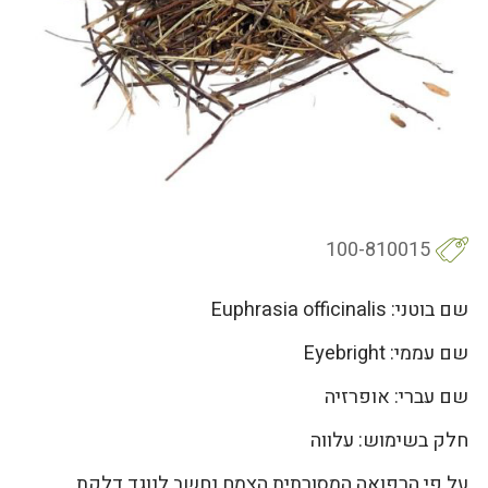
100-810015
שם בוטני: Euphrasia officinalis
שם עממי: Eyebright
שם עברי: אופרזיה
חלק בשימוש: עלווה
על פי הרפואה המסורתית הצמח נחשב לנוגד דלקת,