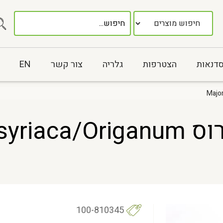
סדנאות
הצטרפות
גלריה
צור קשר
EN
אזוב (זעתר) עלים גרוס Origanum
100-810345