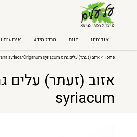
אודותינו
חנות
מרכז הידע
אירועים ו
Home
> אזוב (זעתר) עלים גרוס Majorana syriaca/Origanum syriacum
syriacum