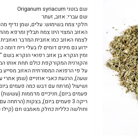
שם בוטני Origanum syriacum
שם עברי: אזוב, זעתר
חלקי צמח בשימוש: עלים, שמן נדיף מה
האזוב המצוי הינו צמח תבלין ומרפא מהח
לצמח האזוב כמו אזובית המדבר ואזובית
ידוע גם מינים דומים לו בעלי ריח דומה כ
ומין הנקרא בן אזוב רפואי הנקרא בשם "
והקורנית המקורקפת כולם תחת אותו המין
על פי הרפואה המסורתית האזוב מסייע בב
ושיעול (מרתח עם דבש כמה פעמים ביום)
וחולשה כללית כחלק מאמבט חם (קילו על 5 קילו מים חמים לשבת 25 דק