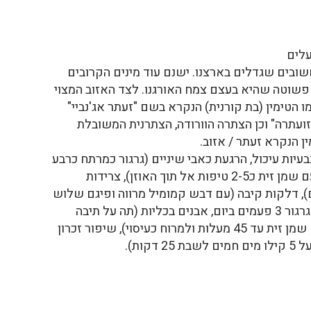
עלים
שובים שגדלים בארצנו. ישנם עוד מינים הקרובים
 פשוטה שהיא בעצם צמח האורגנו. לצד האזוב המצוי
מו הטימין (בת קורנית) הנקרא בשם "זעתר אג'נביי"
זועתרה" וכן הצתרה הוורודה, הצתרנית המשובלת
 הנקרא זעתר / אזוב.
עיות עיכול, הרגעת כאבי שיניים (גרגור כמרתח כרבע
שעה), הרגעת כאבי אוזניים (שמן אתרי עם שמן זית כ2-5 טיפות אל תוך האוזן), צרידות
, דלקות קיבה (עם דבש קמומיל מרווה ופיגם שלוש
פעמים ביום), חניכיים מדממות (עששת) גרגור 3 פעמים ביום, אבנים בכליות (תה על תיבה
ריקה 3 פעמים ביום), בצקות (הרתחה עם שמן זית עד 45 מעלות ולמרוח כעיסוי), שיפור זכרון
ות).