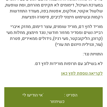
במערכת העיכול, דימומים לא תקינים מהרחם, וסת שופעת,
שלשול אקוטי, אולקוס, אפטות בפה, מעודד התחדשות
רקמות ובשימוש חיצוני לכיבים, פיסורה ופציעות.
מוריד לחץ דם, מוריד שומנים, עוצר דימום, מחזק איברי
רבייה נשים ומסדיר מחזור חודשי, נוגד חימצון, מחלות מעי
(קרוהן, הליקובקטר, מעי רגיז), גידולים ממאירים, פטרת
(עור, וגנילית וזיהום תת עורי)
התוויות נגד:
לא בשילוב עם תרופות מורידות לחץ דם.
לקריאה נוספת לחץ כאן
הפריט אינו זמין במלאי הודיעו לי
כשיחזור