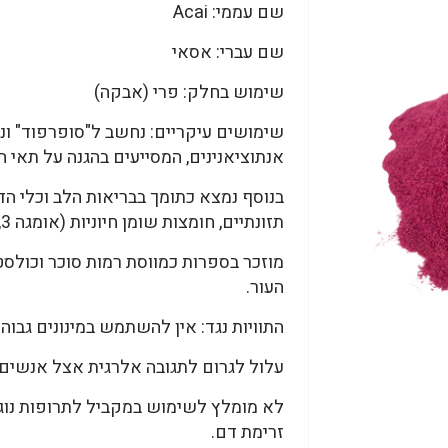
שם עממי: Acai
שם עברי: אסאי
שימוש בחלק: פרי (אבקה)
שימושים עיקריים: נחשב ל"סופרפוד" ונמ
אנתוציאנינים, המסייעים בהגנה על תאי הג
בנוסף נמצא כתומך בבריאות הלב וכלי הד
תזונתיים, חומצות שומן חיוניות (אומגה 3, 6, 9), ויטמינים ומינרלים.
מוזכר בספרות כמווסת רמות סוכר וכולסט
העור.
התוויות נגד: אין להשתמש במינונים גבו
עלול לגרום לתגובה אלרגית אצל אנשים 
לא מומלץ לשימוש במקביל לתרופות נוגד
זרימת דם.