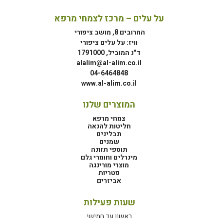
על עלים – מרכז לצמחי מרפא
החרובים 8, מושב ציפורי
וויז: על עלים ציפורי
ד"נ המוביל, 1791000
alalim@al-alim.co.il
04-6464848
www.al-alim.co.il
המוצרים שלנו
צמחי מרפא
חליטות להנאה
תבלינים
שמנים
תוספי תזונה
מינרלים וחומרי גלם
מוצרי מורינגה
פטריות
אביזרים
שעות פעילות
ראשון עד חמישי