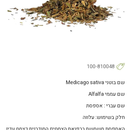
100-810048
שם בוטני Medicago sativa
שם עממי Alfalfa
שם עברי : אספסת
חלק בשימוש: עלווה
האספסת משמשת ברפואת הצמחים המודרנית כצמח עדין,