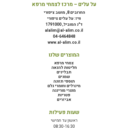
על עלים – מרכז לצמחי מרפא
החרובים 8, מושב ציפורי
וויז: על עלים ציפורי
ד"נ המוביל, 1791000
alalim@al-alim.co.il
04-6464848
www.al-alim.co.il
המוצרים שלנו
צמחי מרפא
חליטות להנאה
תבלינים
שמנים
תוספי תזונה
מינרלים וחומרי גלם
מוצרי מורינגה
פטריות
אביזרים
שעות פעילות
ראשון עד חמישי
08:30-16:30