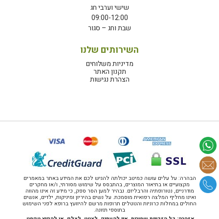
שישי וערבי חג
09:00-12:00
שבת וחג – סגור
השירותים שלנו
מדיניות משלוחים
תקנון האתר
הצהרת נגישות
הבהרה: על עלים עושה כמיטב יכולתה להגיש לכם את המידע באתר במאמרים
מקצועיים או בתיאור המוצרים, בהתבסס על שימוש מסורתי, ו/או מחקרים
מודרניים, נטורופתיה והרבליזם. נבהיר למען הסר ספק, כי מידע זה אינו מהווה
ואינו מחליף המלצה רפואית מוסמכת. על נשים בהיריון ומיניקות, ילדים, אנשים
החולים במחלות כרוניות והנוטלים תרופות מרשם להיוועץ ברופא לפני השימוש
בתוספי תזונה.
אזהרה: כל הזכויות שמורות. אין להעתיק, לצטט, לצלם, או להפיץ טקסט,