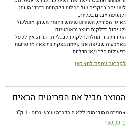
Commission E אישר את השימוש בשורש אספרגוס
לשטיפה במקרים של מחלות דלקתיות בדרכי השתן
ולמניעת אבנים בכליות.
באופן מסורתי, השורש שימש כחומר משתן, משלשל
ולטיפול בדלקות בעצב וראומטיזם.
התוויות נגד: מחלות דלקתיות בכליות. הערה: אין לטפל
באמצעות שטיפה אם קיימת בצקת כתוצאה מהפרעות
בפעילות הלב ו/או הכליות
לקריאה נוספת לחץ כאן
המוצר מכיל את הפריטים הבאים
אספרגוס הודי הודו ללא.ח.הדברה שורש גרוס - 1 ק"ג
160.00
₪