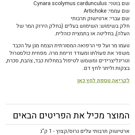
שם בוטני: Cynara scolymus cardunculus
שם עממי: Artichoke
שם עברי: ארטישוק תרבותי
חלק בשימוש: השימוש בעלים (בחלק הירוק המר של
העלה), בחליטה או בתמצית כוהלית.
טעמו מר ועל פי הרפואה המסורתית הצמח מגן על הכבד
משפר את פעולתו ומעודד זרימת מרה. מפחית כולסטרול
וטריגליצרידים ומשמש לטיפול במחלות כבד, צהבת, סכרת,
בצקות וליתר לחץ דם.
לקריאה נוספת לחץ כאן
המוצר מכיל את הפריטים הבאים
ארטישוק תרבותי עלים גרוס/קצוץ - 1 ק"ג