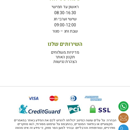
ראשון עד חמישי
08:30-16:30
שישי וערבי חג
09:00-12:00
שבת וחג – סגור
השירותים שלנו
מדיניות משלוחים
תקנון האתר
הצהרת נגישות
הבהרה: על עלים עושה כמיטב יכולתה להגיש לכם את המידע באתר במאמרים
מקצועיים או בתיאור המוצרים, בהתבסס על שימוש מסורתי, ו/או מחקרים
מודרניים, נטורופתיה והרבליזם. נבהיר למען הסר ספק, כי מידע זה אינו מהווה