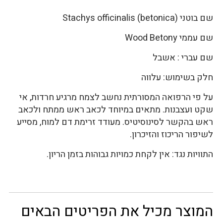
שם בוטני Stachys officinalis (betonica)
שם עממי Wood Betony
שם עברי : אשבל
חלק בשימוש: עלווה
על פי הרפואה המסורתית נחשב לצמח מרגיע חרדות, אי
שקט ועצבנות. מתאים במיוחד לכאב ראש ממתח ולכאב
ראש בהקשר לסינוסיטיס. מעודד זרימת דם למוח, מסייע
לשיפור הריכוז והזיכרון.
התוויות נגד: אין לקחת כמויות גבוהות בזמן הריון.
המוצר מכיל את הפריטים הבאים