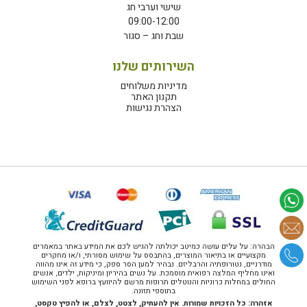
שישי וערבי חג
09:00-12:00
שבת וחג – סגור
השירותים שלנו
מדיניות משלוחים
תקנון האתר
הצהרת נגישות
הבהרה: על עלים עושה כמיטב יכולתה להגיש לכם את המידע באתר במאמרים
מקצועיים או בתיאור המוצרים, בהתבסס על שימוש מסורתי, ו/או מחקרים
מודרניים, נטורופתיה והרבליזם. נבהיר למען הסר ספק, כי מידע זה אינו מהווה
ואינו מחליף המלצה רפואית מוסמכת. על נשים בהיריון ומיניקות, ילדים, אנשים
החולים במחלות כרוניות והנוטלים תרופות מרשם להיוועץ ברופא לפני השימוש
בתוספי תזונה.
אזהרה: כל הזכויות שמורות. אין להעתיק, לצטט, לצלם, או להפיץ טקסט,