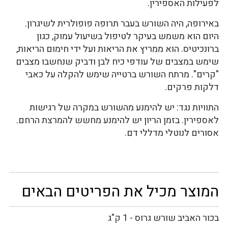
לפעילות האספירין.
באירופה, היה השורש בעבר תרופה פופולרית לשיגרון.
היום הוא משמש בעיקר לטיפול בשיעול עמוק, כגון
ברונכיטיס. הוא ממריץ את הריאות ועל ידי חימום הריאות,
שימש במצבים של עודפי כיח לבן ודביק שנחשבו מצבים
"קרים". מרתח השורש ברטייה שימש להקלה על כאבי
דלקות פרקים.
התוויות נגד: יש להימנע מהשורש במקרה של רגישות
לאספירין. בזמן הריון יש להימנע מחשש להמרצת הרחם.
אסורים לנוטלי מדללי דם.
המוצר מכיל את הפריטים הבאים
בכור האביב שורש גרוס - 1 ק"ג