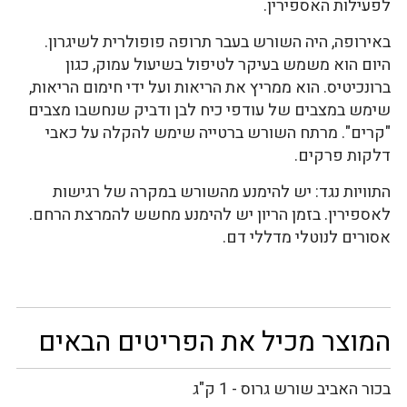
לפעילות האספירין.
באירופה, היה השורש בעבר תרופה פופולרית לשיגרון.
היום הוא משמש בעיקר לטיפול בשיעול עמוק, כגון
ברונכיטיס. הוא ממריץ את הריאות ועל ידי חימום הריאות,
שימש במצבים של עודפי כיח לבן ודביק שנחשבו מצבים
"קרים". מרתח השורש ברטייה שימש להקלה על כאבי
דלקות פרקים.
התוויות נגד: יש להימנע מהשורש במקרה של רגישות
לאספירין. בזמן הריון יש להימנע מחשש להמרצת הרחם.
אסורים לנוטלי מדללי דם.
המוצר מכיל את הפריטים הבאים
בכור האביב שורש גרוס - 1 ק"ג