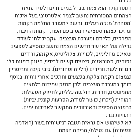
בקרם
הגוטו קולה הוא צמח שגדל במים חיים ולפי רפואת
הצמחים המסורתית נחשב לצמח אלטרטיבי בעל איכות
'מטהרת' מנקה רעלים. נחשב למעודד החלמת רקמות
ומוזכר כצמח ספציפי המטיב עם העור, רקמות החיבור,
מפרקים, כלי דם ומערכת העצבים. עקב יכולתו לעודד
גדילה של תאי עור חדשים הצמח נחשב כמסייע לפצעים
שאינם מחלימים, לכוויות, צלוליטיס, אקזמה, ורידים
נפוחים, פסוראזיס, פצעים קשים לריפוי, חיזוק דפנות כלי
דם וחולשת וורידים (דליות וטחורים). כיבי קיבה ותריסריון
וצמצום רקמת צלקת בפצעים וחתכים אחרי ניתוח. בנוסף
תומך במערכת העצבים ולכן מחזק עמידות בלחצים
מתמשכים, חרדות, חולשה כללית, לחיזוק הפעילות
המוחית (זיכרון, כושר למידה, הפרעות קוגניטיביות).
ברפואה הסינית והאירוודית מתקשר לאריכות ימים.
התוויות נגד:
לא לשימוש אם נראית תגובה רגישותית בעור (האדמה
ונפיחות) עם נטילת/ מריחת הצמח.