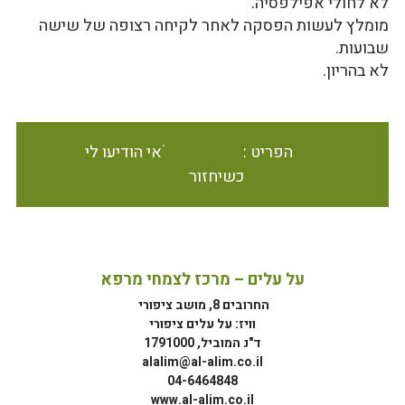
לא לחולי אפילפסיה.
מומלץ לעשות הפסקה לאחר לקיחה רצופה של שישה
שבועות.
לא בהריון.
הפריט אינו זמין במלאי הודיעו לי
כשיחזור
על עלים – מרכז לצמחי מרפא
החרובים 8, מושב ציפורי
וויז: על עלים ציפורי
ד"נ המוביל, 1791000
alalim@al-alim.co.il
04-6464848
www.al-alim.co.il