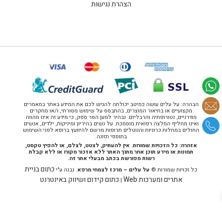
הצהרת נגישות
הבהרה: על עלים עושה כמיטב יכולתה להגיש לכם את המידע באתר במאמרים
מקצועיים או בתיאור המוצרים, בהתבסס על שימוש מסורתי, ו/או מחקרים
מודרניים, נטורופתיה והרבליזם. נבהיר למען הסר ספק, כי מידע זה אינו מהווה
ואינו מחליף המלצה רפואית מוסמכת. על נשים בהיריון ומיניקות, ילדים, אנשים
החולים במחלות כרוניות והנוטלים תרופות מרשם להיוועץ ברופא לפני השימוש
בתוספי תזונה.
אזהרה: כל הזכויות שמורות. אין להעתיק, לצטט, לצלם, או להפיץ טקסט,
תמונות או מידע תוכן אחר מתוך האתר ללא אזכור מקורו או ללא קבלת
רשות מפורשת בכתב מבעלי אתר זה.
כתום בניית
כל זכויות שמורות ©
על עלים – מרכז לצמחי מרפא
. נבנה ע"י
אתרים ומערכות Web
כתום קידום ושיווק באינטרנט
|