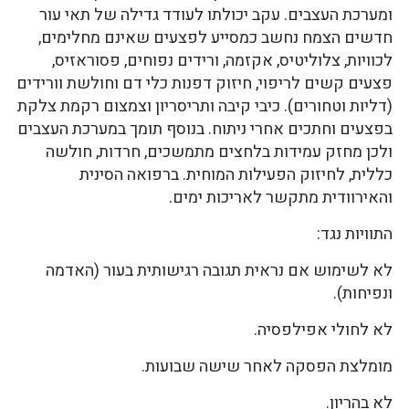
ומערכת העצבים. עקב יכולתו לעודד גדילה של תאי עור
חדשים הצמח נחשב כמסייע לפצעים שאינם מחלימים,
לכוויות, צלוליטיס, אקזמה, ורידים נפוחים, פסוראזיס,
פצעים קשים לריפוי, חיזוק דפנות כלי דם וחולשת וורידים
(דליות וטחורים). כיבי קיבה ותריסריון וצמצום רקמת צלקת
בפצעים וחתכים אחרי ניתוח. בנוסף תומך במערכת העצבים
ולכן מחזק עמידות בלחצים מתמשכים, חרדות, חולשה
כללית, לחיזוק הפעילות המוחית. ברפואה הסינית
והאירוודית מתקשר לאריכות ימים.
התוויות נגד:
לא לשימוש אם נראית תגובה רגישותית בעור (האדמה
ונפיחות).
לא לחולי אפילפסיה.
מומלצת הפסקה לאחר שישה שבועות.
לא בהריון.