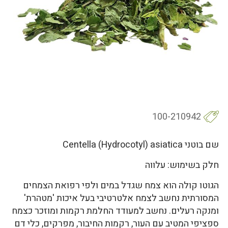
100-210942
שם בוטני Centella (Hydrocotyl) asiatica
חלק בשימוש: עלווה
הגוטו קולה הוא צמח שגדל במים ולפי רפואת הצמחים
המסורתית נחשב לצמח אלטרטיבי בעל איכות 'מטהרת'
ומנקה רעלים. נחשב למעודד החלמת רקמות ומוזכר כצמח
ספציפי המטיב עם העור, רקמות החיבור, מפרקים, כלי דם