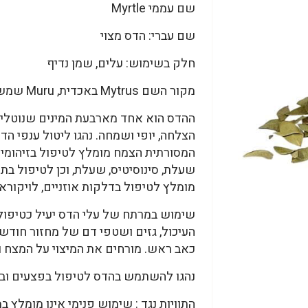
שם עממי Myrtle
שם עברי: הדס מצוי
חלק בשימוש: עלים, שמן נדיף
מקור השם Mytrus באכדית, Muru שמשמעותו מר.
ההדס הוא אחד מארבעת המינים שנוטלי
הצלחה, יופי ושמחה. נהגו ליטול ענפי הד
המסורתית הצמח מומלץ לטיפול בזיהומים ח
שעלת, סינוסיטיס, שעלת, וכן לטיפול בת
מומלץ לטיפול בדלקות אוזניים, לויקוראה,
שימוש במרתח של עלי הדס יעיל כטיפול
העיכול, גזים ושטפי דם של מחזור חודש
כאב ראש. מורחים את המיצוי על המצח ו
נהגו להשתמש בהדס לטיפול בפצעים ובגיר
התוויות נגד : שימוש פנימי אינו מומלץ 