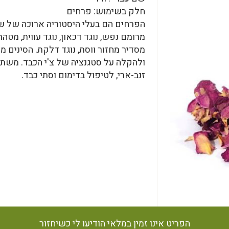
חלק בשימוש: פרחים
הפרחים הם בעלי היסטוריה ארוכה של שימ
מרומם נפש, נוגד דכאון, נוגד עווית, מטהר
מסדיר מחזור ווסת, נוגד דלקת. הסינים
ולהקלה על סטגנציה של צ'י הכבד. משת
זנב-ארי, לטיפול בדימום וסתי כבד.
הפריט אינו זמין במלאי הודיעו לי כשיחזור