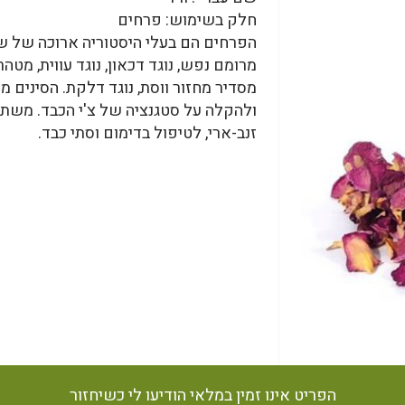
חלק בשימוש: פרחים
הפרחים הם בעלי היסטוריה ארוכה של שימ
מרומם נפש, נוגד דכאון, נוגד עווית, מטהר
מסדיר מחזור ווסת, נוגד דלקת. הסינים
ולהקלה על סטגנציה של צ'י הכבד. משת
זנב-ארי, לטיפול בדימום וסתי כבד.
הפריט אינו זמין במלאי הודיעו לי כשיחזור