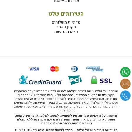
שבת וחג – סגור
השירותים שלנו
מדיניות משלוחים
תקנון האתר
הצהרת נגישות
הבהרה: על עלים עושה כמיטב יכולתה להגיש לכם את המידע באתר במאמרים
מקצועיים או בתיאור המוצרים, בהתבסס על שימוש מסורתי, ו/או מחקרים
מודרניים, נטורופתיה והרבליזם. נבהיר למען הסר ספק, כי מידע זה אינו מהווה
ואינו מחליף המלצה רפואית מוסמכת. על נשים בהיריון ומיניקות, ילדים, אנשים
החולים במחלות כרוניות והנוטלים תרופות מרשם להיוועץ ברופא לפני השימוש
בתוספי תזונה.
אזהרה: כל הזכויות שמורות. אין להעתיק, לצטט, לצלם, או להפיץ טקסט,
תמונות או מידע תוכן אחר מתוך האתר ללא אזכור מקורו או ללא קבלת
רשות מפורשת בכתב מבעלי אתר זה.
כתום בניית
כל זכויות שמורות ©
על עלים – מרכז לצמחי מרפא
. נבנה ע"י