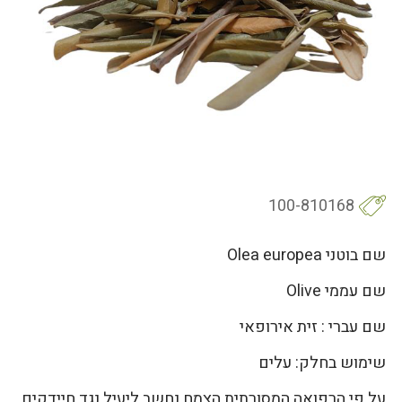
100-810168
שם בוטני Olea europea
שם עממי Olive
שם עברי : זית אירופאי
שימוש בחלק: עלים
על פי הרפואה המסורתית הצמח נחשב ליעיל נגד חיידקים,