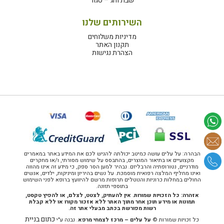
שבת וחג – סגור
השירותים שלנו
מדיניות משלוחים
תקנון האתר
הצהרת נגישות
הבהרה: על עלים עושה כמיטב יכולתה להגיש לכם את המידע באתר במאמרים
מקצועיים או בתיאור המוצרים, בהתבסס על שימוש מסורתי, ו/או מחקרים
מודרניים, נטורופתיה והרבליזם. נבהיר למען הסר ספק, כי מידע זה אינו מהווה
ואינו מחליף המלצה רפואית מוסמכת. על נשים בהיריון ומיניקות, ילדים, אנשים
החולים במחלות כרוניות והנוטלים תרופות מרשם להיוועץ ברופא לפני השימוש
בתוספי תזונה.
אזהרה: כל הזכויות שמורות. אין להעתיק, לצטט, לצלם, או להפיץ טקסט,
תמונות או מידע תוכן אחר מתוך האתר ללא אזכור מקורו או ללא קבלת
רשות מפורשת בכתב מבעלי אתר זה.
כתום בניית
כל זכויות שמורות ©
על עלים – מרכז לצמחי מרפא
. נבנה ע"י