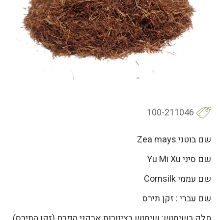
100-211046
שם בוטני Zea mays
שם סיני Yu Mi Xu
שם עממי Cornsilk
שם עברי : זקן תירס
חלק בשימוש: שימוש בצינורות אבקני הפרח (זקן התירס),