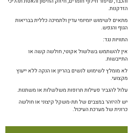
והכבד, שיפור חילוף חומרים, חיזוק החיסון והאטת תהליכי
הזדקנות.
מתאים לשימוש יומיומי עדין ולתמיכה כללית בבריאות
הגוף והנפש.
התוויות נגד:
אין להשתמש בשלשול אקוטי, חולשה קשה או
התייבשות.
לא מומלץ לשימוש לנשים בהריון או הנקה ללא ייעוץ
מקצועי.
עלול להגביר פעילות תרופות משלשלות או משתנות.
יש להיזהר במצבים של תת-משקל קיצוני או חולשה
כרונית של מערכת העיכול.