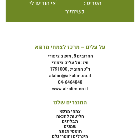
הפריט אינו זמין במלאי הודיעו לי
כשיחזור
על עלים – מרכז לצמחי מרפא
החרובים 8, מושב ציפורי
וויז: על עלים ציפורי
ד"נ המוביל, 1791000
alalim@al-alim.co.il
04-6464848
www.al-alim.co.il
המוצרים שלנו
צמחי מרפא
חליטות להנאה
תבלינים
שמנים
תוספי תזונה
מינרלים וחומרי גלם