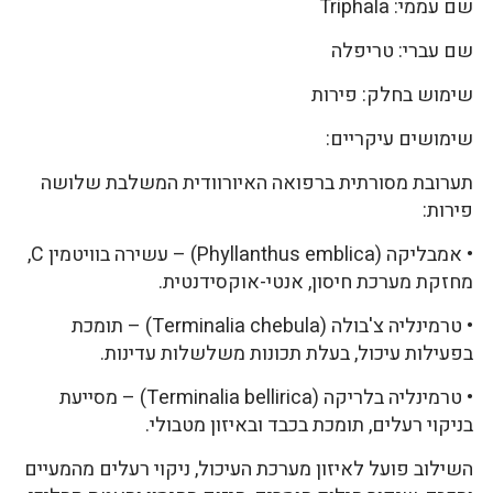
שם עממי: Triphala
שם עברי: טריפלה
שימוש בחלק: פירות
שימושים עיקריים:
תערובת מסורתית ברפואה האיורוודית המשלבת שלושה
פירות:
• אמבליקה (Phyllanthus emblica) – עשירה בוויטמין C,
מחזקת מערכת חיסון, אנטי-אוקסידנטית.
• טרמינליה צ'בולה (Terminalia chebula) – תומכת
בפעילות עיכול, בעלת תכונות משלשלות עדינות.
• טרמינליה בלריקה (Terminalia bellirica) – מסייעת
בניקוי רעלים, תומכת בכבד ובאיזון מטבולי.
השילוב פועל לאיזון מערכת העיכול, ניקוי רעלים מהמעיים