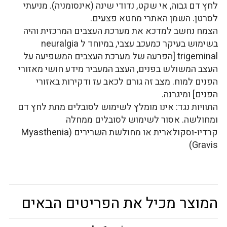
לחץ דם גבוה, אי שקט, נדודי שינה (אינסומניה). מניעתי
לסרטן. השמן האתרי מחטא פצעים.
הצמח נחשב למדכא את מערכת העצבים המרכזית והיה
בשימוש בעיקר כמעכב עצבי, במיוחד ל neuralgia
trigeminal [הפרעה של מערכת העצבים המשפיעה על
העצב המשולש בפנים, העצב המעביר מידע חושי מאזורי
הפנים למוח. מצב זה גורם לכאב עז ודקירות באזורי
הפנים] ומיגרנה.
התוויות נגד: אינו מומלץ לשימוש לסובלים מתת לחץ דם
ומחולשה. אסור לשימוש לסובלים ממחלה
קרדיו-וסקולארית או מחולשת השרירים (Myasthenia
Gravis)
המוצר מכיל את הפריטים הבאים