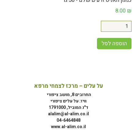
כמנון האניס זרעים שלם - 50 גר
8.00
₪
הוספה לסל
על עלים – מרכז לצמחי מרפא
החרובים 8, מושב ציפורי
וויז: על עלים ציפורי
ד"נ המוביל, 1791000
alalim@al-alim.co.il
04-6464848
www.al-alim.co.il