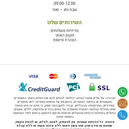
09:00-12:00
שבת וחג – סגור
השירותים שלנו
מדיניות משלוחים
תקנון האתר
הצהרת נגישות
הבהרה: על עלים עושה כמיטב יכולתה להגיש לכם את המידע באתר במאמרים
מקצועיים או בתיאור המוצרים, בהתבסס על שימוש מסורתי, ו/או מחקרים
מודרניים, נטורופתיה והרבליזם. נבהיר למען הסר ספק, כי מידע זה אינו מהווה
ואינו מחליף המלצה רפואית מוסמכת. על נשים בהיריון ומיניקות, ילדים, אנשים
החולים במחלות כרוניות והנוטלים תרופות מרשם להיוועץ ברופא לפני השימוש
בתוספי תזונה.
אזהרה: כל הזכויות שמורות. אין להעתיק, לצטט, לצלם, או להפיץ טקסט,
תמונות או מידע תוכן אחר מתוך האתר ללא אזכור מקורו או ללא קבלת