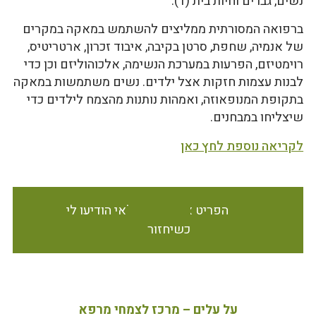
נשים, גברים וחיות בית (1).
ברפואה המסורתית ממליצים להשתמש במאקה במקרים
של אנמיה, שחפת, סרטן בקיבה, איבוד זכרון, ארטריטיס,
רוימטיזם, הפרעות במערכת הנשימה, אלכוהוליזם וכן כדי
לבנות עצמות חזקות אצל ילדים. נשים משתמשות במאקה
בתקופת המנופאוזה, ואמהות נותנות מהצמח לילדים כדי
שיצליחו במבחנים.
לקריאה נוספת לחץ כאן
הפריט אינו זמין במלאי הודיעו לי
כשיחזור
על עלים – מרכז לצמחי מרפא