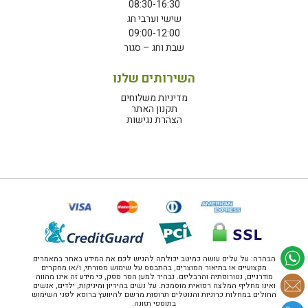
08:30-16:30
שישי וערבי חג
09:00-12:00
שבת וחג – סגור
השירותים שלנו
מדיניות משלוחים
תקנון האתר
הצהרת נגישות
הבהרה: על עלים עושה כמיטב יכולתה להגיש לכם את המידע באתר במאמרים
מקצועיים או בתיאור המוצרים, בהתבסס על שימוש מסורתי, ו/או מחקרים
מודרניים, נטורופתיה והרבליזם. נבהיר למען הסר ספק, כי מידע זה אינו מהווה
ואינו מחליף המלצה רפואית מוסמכת. על נשים בהיריון ומיניקות, ילדים, אנשים
החולים במחלות כרוניות והנוטלים תרופות מרשם להיוועץ ברופא לפני השימוש
בתוספי תזונה.