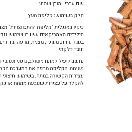
שם עברי : מורן שסוע
חלק בשימוש: קליפת העץ
כינויו באנגלית "קליפת ההתכווצויות" מ
הילידים האמריקאים עשו בו שימוש נגד 
בנוגד עווית, משכך, מצמת, מרפה שרירי
ונוגד דלקתי.
נחשב ליעיל למתח משולב, גופני ונפשי ש
נשימה. הקליפה מרפה את המערכת הקרדי
עצירות הקשורה במתח. בשימוש חיצוני הי
להקלה על עצירות שנובעת ממתח או כקר