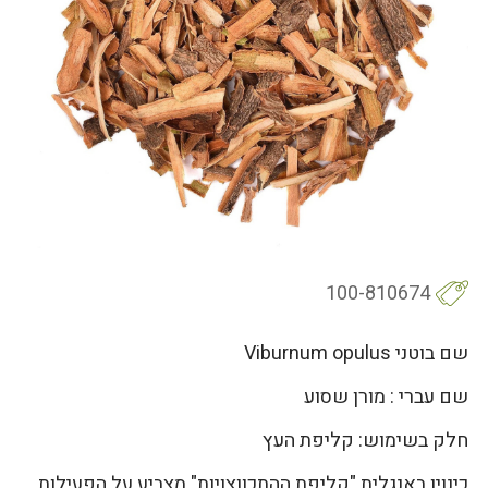
100-810674
שם בוטני Viburnum opulus
שם עברי : מורן שסוע
חלק בשימוש: קליפת העץ
כינויו באנגלית "קליפת ההתכווצויות" מצביע על הפעילות