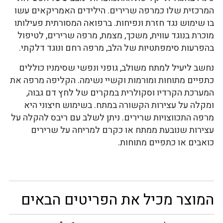
המרכזית שלו כמרפה שרירים. הילידים האמריקאים עשו
בו שימוש נגד חזרת ונפיחות. ברפואה המסורתית פעילותו
מוכרת בנוגד עווית, משכך, מצמת, מרפה שרירים, לטיפול
בהפרעות סימפתטיות של הלב, מרפה רחם ונוגד דלקתי.
נחשב ליעיל למתח משולב, גופני ונפשי שסימניו כוללים
כתפיים מתוחות ומורמות וקשיי נשימה. הקליפה מרפה את
המערכת הקרדיו וסקולרית במקרים של לחץ דם גבוה,
ומקלה על עצירות הקשורה במתח. בשימוש חיצוני היא
מרפה התכווצויות שרירים. ניתן לשלב עם ריבס להקלה על
עצירות שנובעת ממתח או כקרם למריחה על שרירים
כואבים או כתפיים מתוחות.
המוצר מכיל את הפריטים הבאים