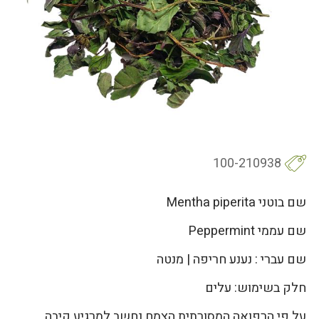
100-210938
שם בוטני Mentha piperita
שם עממי Peppermint
שם עברי : נענע חריפה | מנטה
חלק בשימוש: עלים
על פי הרפואה המסורתית הצמח נחשב למרגיע קיבה,