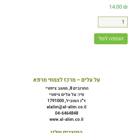
14.00
₪
הוספה לסל
על עלים – מרכז לצמחי מרפא
החרובים 8, מושב ציפורי
וויז: על עלים ציפורי
ד"נ המוביל, 1791000
alalim@al-alim.co.il
04-6464848
www.al-alim.co.il
המוצרים שלנו