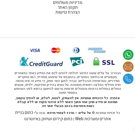
מדיניות משלוחים
תקנון האתר
הצהרת נגישות
הבהרה: על עלים עושה כמיטב יכולתה להגיש לכם את המידע באתר במאמרים
מקצועיים או בתיאור המוצרים, בהתבסס על שימוש מסורתי, ו/או מחקרים
מודרניים, נטורופתיה והרבליזם. נבהיר למען הסר ספק, כי מידע זה אינו מהווה
ואינו מחליף המלצה רפואית מוסמכת. על נשים בהיריון ומיניקות, ילדים, אנשים
החולים במחלות כרוניות והנוטלים תרופות מרשם להיוועץ ברופא לפני השימוש
בתוספי תזונה.
אזהרה: כל הזכויות שמורות. אין להעתיק, לצטט, לצלם, או להפיץ טקסט,
תמונות או מידע תוכן אחר מתוך האתר ללא אזכור מקורו או ללא קבלת
רשות מפורשת בכתב מבעלי אתר זה.
כתום בניית
כל זכויות שמורות ©
על עלים – מרכז לצמחי מרפא
. נבנה ע"י
אתרים ומערכות Web
כתום קידום ושיווק באינטרנט
|