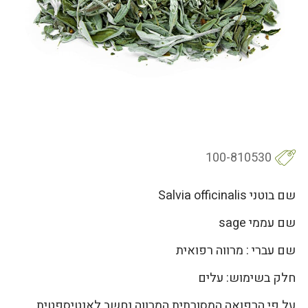
100-810530
שם בוטני Salvia officinalis
שם עממי sage
שם עברי : מרווה רפואית
חלק בשימוש: עלים
על פי הרפואה המסורתית המרווה נחשב לאנטיספטית,