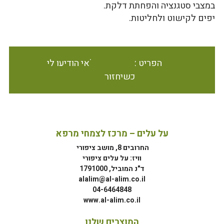
במצבי סטגנציה והפחתת דלקת.
יפים לקישוט ולחליטות.
הפריט אינו זמין במלאי הודיעו לי
כשיחזור
על עלים – מרכז לצמחי מרפא
החרובים 8, מושב ציפורי
וויז: על עלים ציפורי
ד"נ המוביל, 1791000
alalim@al-alim.co.il
04-6464848
www.al-alim.co.il
המוצרים שלנו