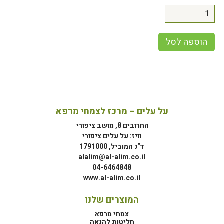
הוספה לסל
על עלים – מרכז לצמחי מרפא
החרובים 8, מושב ציפורי
וויז: על עלים ציפורי
ד"נ המוביל, 1791000
alalim@al-alim.co.il
04-6464848
www.al-alim.co.il
המוצרים שלנו
צמחי מרפא
חליטות להנאה