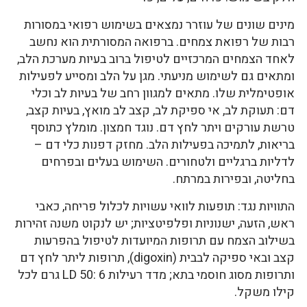
מינים שונים של עוזרר נמצאים בשימוש רפואי במסורות
רבות של רפואת צמחים. ברפואה המסורתית הוא נחשב
לאחד הצמחים המרכזיים לטיפול ברוב בעיות מערכת הלב,
ומתאים גם לשימוש מניעתי. מגן על הלב ומסייע לפעילות
אופטימלית שלו. מתאים למגוון רחב של בעיות לב וכלי
דם: תעוקת לב, אי ספיקת לב, קצב לב מואץ, בעיות קצב,
טרשת עורקים ויתר לחץ דם. נוגד חמצון. מומלץ כתוסף
בריאות, לתמיכה בפעילות הלב. מחזק דפנות כלי דם –
לדליות ברגליים ולטחורים. השימוש בעלים ובפרחים
בחליטה, ובפירות במרתח.
התוויות נגד: תופעות לוואי עשויות לכלול פריחה, כאבי
ראש, הזעה, ישנוניות ופלפיטציות; יש לנקוט משנה זהירות
בשילוב הצמח עם תרופות המיועדות לטיפול בהפרעות
קצב ובאי ספיקה לבבית (digoxin), תרופות ליתר לחץ דם
ותרופות מסוג חוסמי בתא; מדד רעילות LD 50: 6 גרם לכל
קילו משקל.