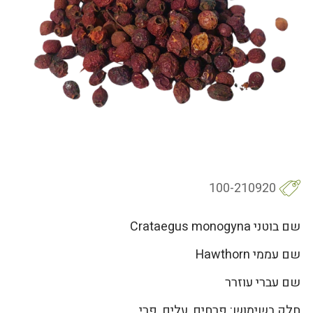
100-210920
שם בוטני Crataegus monogyna
שם עממי Hawthorn
שם עברי עוזרר
חלק בשימוש: פרחים, עלים, פרי