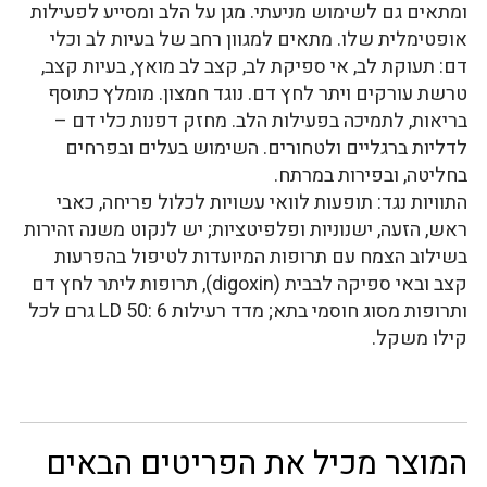
ומתאים גם לשימוש מניעתי. מגן על הלב ומסייע לפעילות
אופטימלית שלו. מתאים למגוון רחב של בעיות לב וכלי
דם: תעוקת לב, אי ספיקת לב, קצב לב מואץ, בעיות קצב,
טרשת עורקים ויתר לחץ דם. נוגד חמצון. מומלץ כתוסף
בריאות, לתמיכה בפעילות הלב. מחזק דפנות כלי דם –
לדליות ברגליים ולטחורים. השימוש בעלים ובפרחים
בחליטה, ובפירות במרתח.
התוויות נגד: תופעות לוואי עשויות לכלול פריחה, כאבי
ראש, הזעה, ישנוניות ופלפיטציות; יש לנקוט משנה זהירות
בשילוב הצמח עם תרופות המיועדות לטיפול בהפרעות
קצב ובאי ספיקה לבבית (digoxin), תרופות ליתר לחץ דם
ותרופות מסוג חוסמי בתא; מדד רעילות LD 50: 6 גרם לכל
קילו משקל.
המוצר מכיל את הפריטים הבאים