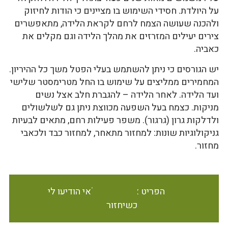
על היולדת. חסידי השימוש בו מציינים כי הודות לחיזוק
ולהכנה שעושה הצמח לרחם לקראת הלידה, מתאפשרים
צירים יעילים המזרזים את מהלך הלידה וגם מקלים את
כאביה.
יש הגורסים כי ניתן להשתמש בעלי הפטל משך כל ההיריון.
המחמירים ממליצים על שימוש בו החל מטרימסטר שלישי
ועד הלידה. לאחר הלידה – להגברת חלב אצל נשים
מניקות. כצמח בעל השפעה מכווצת ניתן גם לשלשולים
ולדלקות גרון (גרגור). משפר פעילות רחם, מתאים לבעיות
גניקולוגיות שונות: למחזור מתאחר, למחזור כבד ולכאבי
מחזור.
הפריט אינו זמין במלאי הודיעו לי
כשיחזור