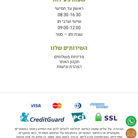
ראשון עד חמישי
08:30-16:30
שישי וערבי חג
09:00-12:00
שבת וחג – סגור
השירותים שלנו
מדיניות משלוחים
תקנון האתר
הצהרת נגישות
הבהרה: על עלים עושה כמיטב יכולתה להגיש לכם את המידע באתר במאמרים
מקצועיים או בתיאור המוצרים, בהתבסס על שימוש מסורתי, ו/או מחקרים
מודרניים, נטורופתיה והרבליזם. נבהיר למען הסר ספק, כי מידע זה אינו מהווה