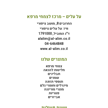
על עלים – מרכז לצמחי מרפא
החרובים 8, מושב ציפורי
וויז: על עלים ציפורי
ד"נ המוביל, 1791000
alalim@al-alim.co.il
04-6464848
www.al-alim.co.il
המוצרים שלנו
צמחי מרפא
חליטות להנאה
תבלינים
שמנים
תוספי תזונה
מינרלים וחומרי גלם
מוצרי מורינגה
פטריות
אביזרים
שעות פעילות