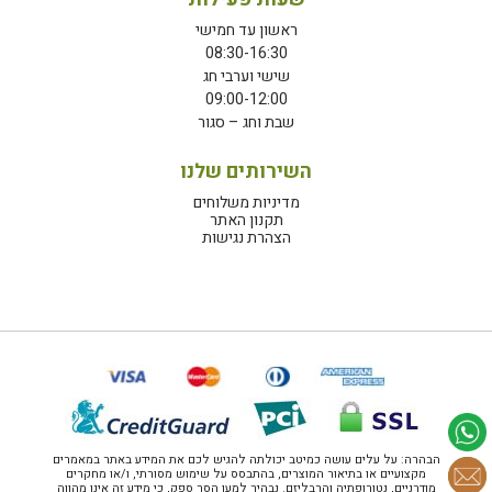
ראשון עד חמישי
08:30-16:30
שישי וערבי חג
09:00-12:00
שבת וחג – סגור
השירותים שלנו
מדיניות משלוחים
תקנון האתר
הצהרת נגישות
הבהרה: על עלים עושה כמיטב יכולתה להגיש לכם את המידע באתר במאמרים
מקצועיים או בתיאור המוצרים, בהתבסס על שימוש מסורתי, ו/או מחקרים
מודרניים, נטורופתיה והרבליזם. נבהיר למען הסר ספק, כי מידע זה אינו מהווה