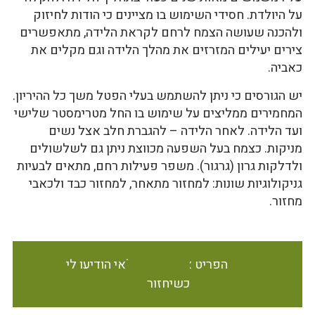
על היולדת. חסידי השימוש בו מציינים כי הודות לחיזוק
ולהכנה שעושה הצמח לרחם לקראת הלידה, מתאפשרים
צירים יעילים המזרזים את מהלך הלידה וגם מקלים את
כאביה.
יש הגורסים כי ניתן להשתמש בעלי הפטל משך כל ההיריון.
המחמירים ממליצים על שימוש בו החל מטרימסטר שלישי
ועד הלידה. לאחר הלידה – להגברת חלב אצל נשים
מניקות. כצמח בעל השפעה מכווצת ניתן גם לשלשולים
ולדלקות גרון (גרגור). משפר פעילות רחם, מתאים לבעיות
גניקולוגיות שונות: למחזור מתאחר, למחזור כבד ולכאבי
מחזור.
הפריט אינו זמין במלאי הודיעו לי
כשיחזור