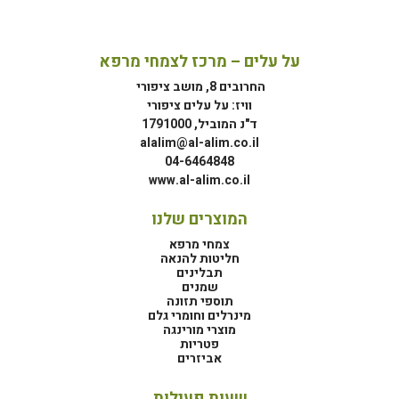
על עלים – מרכז לצמחי מרפא
החרובים 8, מושב ציפורי
וויז: על עלים ציפורי
ד"נ המוביל, 1791000
alalim@al-alim.co.il
04-6464848
www.al-alim.co.il
המוצרים שלנו
צמחי מרפא
חליטות להנאה
תבלינים
שמנים
תוספי תזונה
מינרלים וחומרי גלם
מוצרי מורינגה
פטריות
אביזרים
שעות פעילות