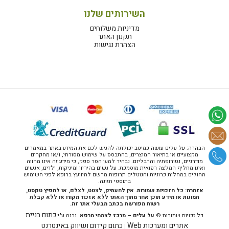
השירותים שלנו
מדיניות משלוחים
תקנון האתר
הצהרת נגישות
הבהרה: על עלים עושה כמיטב יכולתה להגיש לכם את המידע באתר במאמרים
מקצועיים או בתיאור המוצרים, בהתבסס על שימוש מסורתי, ו/או מחקרים
מודרניים, נטורופתיה והרבליזם. נבהיר למען הסר ספק, כי מידע זה אינו מהווה
ואינו מחליף המלצה רפואית מוסמכת. על נשים בהיריון ומיניקות, ילדים, אנשים
החולים במחלות כרוניות והנוטלים תרופות מרשם להיוועץ ברופא לפני השימוש
בתוספי תזונה.
אזהרה: כל הזכויות שמורות. אין להעתיק, לצטט, לצלם, או להפיץ טקסט,
תמונות או מידע תוכן אחר מתוך האתר ללא אזכור מקורו או ללא קבלת
רשות מפורשת בכתב מבעלי אתר זה.
כתום בניית
כל זכויות שמורות ©
על עלים – מרכז לצמחי מרפא
. נבנה ע"י
אתרים ומערכות Web
כתום קידום ושיווק באינטרנט
|