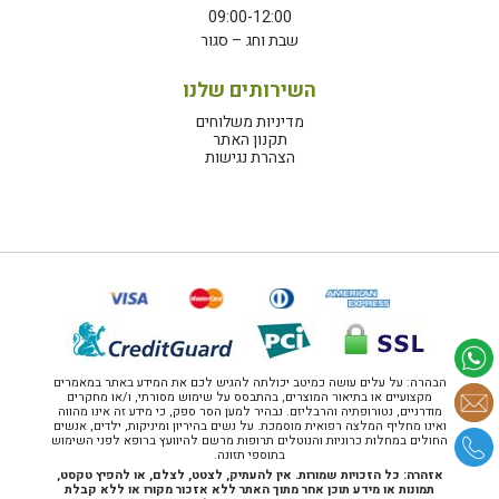
09:00-12:00
שבת וחג – סגור
השירותים שלנו
מדיניות משלוחים
תקנון האתר
הצהרת נגישות
הבהרה: על עלים עושה כמיטב יכולתה להגיש לכם את המידע באתר במאמרים
מקצועיים או בתיאור המוצרים, בהתבסס על שימוש מסורתי, ו/או מחקרים
מודרניים, נטורופתיה והרבליזם. נבהיר למען הסר ספק, כי מידע זה אינו מהווה
ואינו מחליף המלצה רפואית מוסמכת. על נשים בהיריון ומיניקות, ילדים, אנשים
החולים במחלות כרוניות והנוטלים תרופות מרשם להיוועץ ברופא לפני השימוש
בתוספי תזונה.
אזהרה: כל הזכויות שמורות. אין להעתיק, לצטט, לצלם, או להפיץ טקסט,
תמונות או מידע תוכן אחר מתוך האתר ללא אזכור מקורו או ללא קבלת