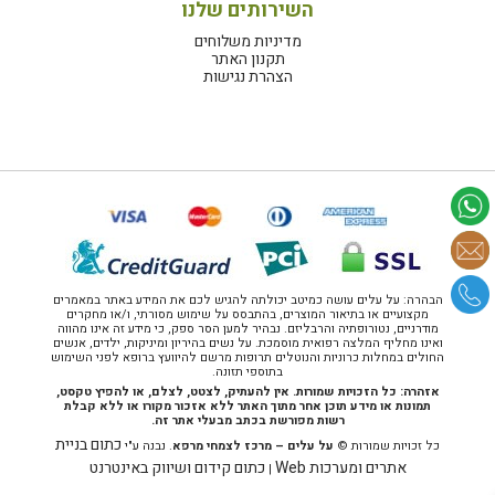
השירותים שלנו
מדיניות משלוחים
תקנון האתר
הצהרת נגישות
הבהרה: על עלים עושה כמיטב יכולתה להגיש לכם את המידע באתר במאמרים
מקצועיים או בתיאור המוצרים, בהתבסס על שימוש מסורתי, ו/או מחקרים
מודרניים, נטורופתיה והרבליזם. נבהיר למען הסר ספק, כי מידע זה אינו מהווה
ואינו מחליף המלצה רפואית מוסמכת. על נשים בהיריון ומיניקות, ילדים, אנשים
החולים במחלות כרוניות והנוטלים תרופות מרשם להיוועץ ברופא לפני השימוש
בתוספי תזונה.
אזהרה: כל הזכויות שמורות. אין להעתיק, לצטט, לצלם, או להפיץ טקסט,
תמונות או מידע תוכן אחר מתוך האתר ללא אזכור מקורו או ללא קבלת
רשות מפורשת בכתב מבעלי אתר זה.
כתום בניית
כל זכויות שמורות ©
על עלים – מרכז לצמחי מרפא
. נבנה ע"י
אתרים ומערכות Web
כתום קידום ושיווק באינטרנט
|