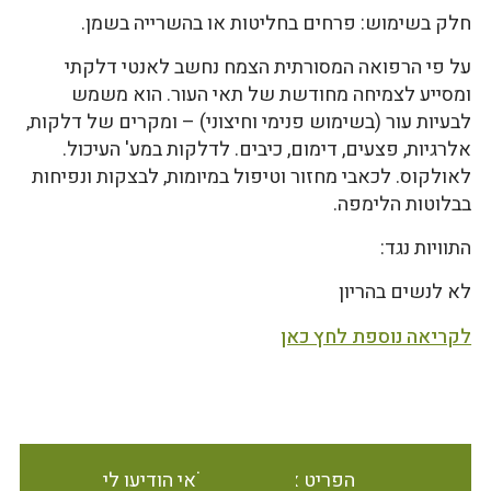
חלק בשימוש: פרחים בחליטות או בהשרייה בשמן.
על פי הרפואה המסורתית הצמח נחשב לאנטי דלקתי
ומסייע לצמיחה מחודשת של תאי העור. הוא משמש
לבעיות עור (בשימוש פנימי וחיצוני) – ומקרים של דלקות,
אלרגיות, פצעים, דימום, כיבים. לדלקות במע' העיכול.
לאולקוס. לכאבי מחזור וטיפול במיומות, לבצקות ונפיחות
בבלוטות הלימפה.
התוויות נגד:
לא לנשים בהריון
לקריאה נוספת לחץ כאן
הפריט אינו זמין במלאי הודיעו לי