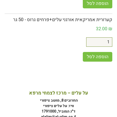
הוספה לסל
קערורית אמריקאית אורגני עלים+פרחים גרוס - 50 גר
32.00
₪
הוספה לסל
על עלים – מרכז לצמחי מרפא
החרובים 8, מושב ציפורי
וויז: על עלים ציפורי
ד"נ המוביל, 1791000
alalim@al-alim.co.il