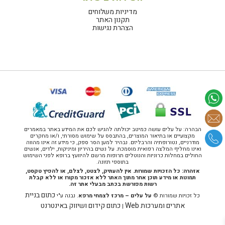
מדיניות משלוחים
תקנון האתר
הצהרת נגישות
הבהרה: על עלים עושה כמיטב יכולתה להגיש לכם את המידע באתר במאמרים
מקצועיים או בתיאור המוצרים, בהתבסס על שימוש מסורתי, ו/או מחקרים
מודרניים, נטורופתיה והרבליזם. נבהיר למען הסר ספק, כי מידע זה אינו מהווה
ואינו מחליף המלצה רפואית מוסמכת. על נשים בהיריון ומיניקות, ילדים, אנשים
החולים במחלות כרוניות והנוטלים תרופות מרשם להיוועץ ברופא לפני השימוש
בתוספי תזונה.
אזהרה: כל הזכויות שמורות. אין להעתיק, לצטט, לצלם, או להפיץ טקסט,
תמונות או מידע תוכן אחר מתוך האתר ללא אזכור מקורו או ללא קבלת
רשות מפורשת בכתב מבעלי אתר זה.
כתום בניית
כל זכויות שמורות ©
על עלים – מרכז לצמחי מרפא
. נבנה ע"י
אתרים ומערכות Web
כתום קידום ושיווק באינטרנט
|