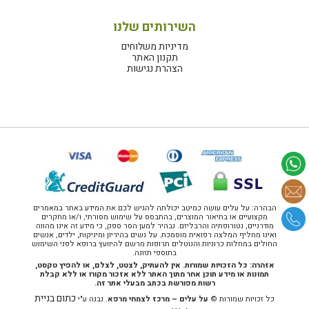
השירותים שלנו
מדיניות משלוחים
תקנון האתר
הצהרת נגישות
הבהרה: על עלים עושה כמיטב יכולתה להגיש לכם את המידע באתר במאמרים
מקצועיים או בתיאור המוצרים, בהתבסס על שימוש מסורתי, ו/או מחקרים
מודרניים, נטורופתיה והרבליזם. נבהיר למען הסר ספק, כי מידע זה אינו מהווה
ואינו מחליף המלצה רפואית מוסמכת. על נשים בהיריון ומיניקות, ילדים, אנשים
החולים במחלות כרוניות והנוטלים תרופות מרשם להיוועץ ברופא לפני השימוש
בתוספי תזונה.
אזהרה: כל הזכויות שמורות. אין להעתיק, לצטט, לצלם, או להפיץ טקסט,
תמונות או מידע תוכן אחר מתוך האתר ללא אזכור מקורו או ללא קבלת
רשות מפורשת בכתב מבעלי אתר זה.
כתום בניית
כל זכויות שמורות ©
על עלים – מרכז לצמחי מרפא
. נבנה ע"י