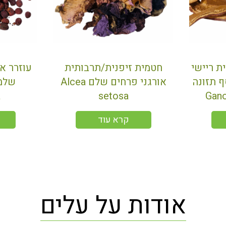
L פטריית ריישי
חטמית זיפנית/תרבותית
עוזרר או
ף תזונה
אורגני פרחים שלם Alcea
a
setosa
Gano
קרא עוד
אודות על עלים