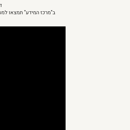
ד
ב"מרכז המידע" תמצאו למעלה מ 300 מאמרים, שפע של מידע מדעי ועדכני על צמחים, דרכי הטי