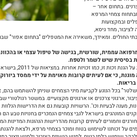
רנים. בתחום אחר –
בתחוח צמחי המרפא
לים ובמקצועות
 לציבור, מחד גיסא,
 החולים. ומאידך, משאירה את המטפלים "בתחום אפור" שבו מקצ
פואה עממית, שורשית, בגישה של טיפול עצמי או בהכוונ
ות בסיסית שיש לשמר ולטפח.
רשויות השלטון צריכות לה
מוגנת, כי אם לעיתים קרובות מאוימת על ידי ממסד ביורוק
בריאות.
שלטר" בכל הנוגע לקביעת מיני הצמחים שניתן להשתמש בהם, או
ר, ארגוני צרכנים או ארגונים מקצועיים. במשטר רגולטורי שבו
ות, מענה לבעיות וכו'. הרשויות קובעות גם את הדרישות הנלוות 
תקנים המונהגים בישראל לגבי צמחים הנמכרים בחנויות טבע הם
חורגים וחמורים לעיתים קרובות מהדרישות הנהוגות המדינות ה
ומים על זכותנו לשימוש בטוח ומוכר בצמחי מרפא, ולצאת להגנתה 
לבקר שימוש בלתי בטוח, למנוע הטעיית הציבור ולמנוע ייצור בת