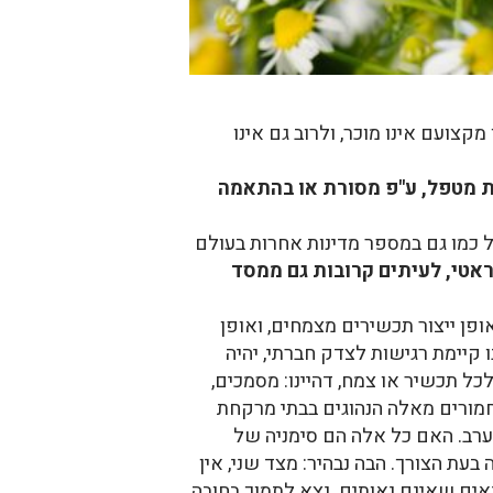
ועם אינו מוכר, ולרוב גם אינו
ת מטפל, ע"פ מסורת או בהתאמה
יות מופקדות על הגנת זכות זו, כמו זכויות אחרות. במציאות של 2011, בישראל כמו גם במספר מדינות אחרות בעולם
ראטי, לעיתים קרובות גם ממסד
פן ייצור תכשירים מצמחים, ואופן
 קיימת רגישות לצדק חברתי, יהיה
לכל תכשיר או צמח, דהיינו: מסמכים,
 חמורים מאלה הנהוגים בבתי מרקחת
מערב. האם כל אלה הם סימניה של
בעת הצורך. הבה נבהיר: מצד שני, אין
נאים שאינם נאותים. נצא לתמוך בחובה