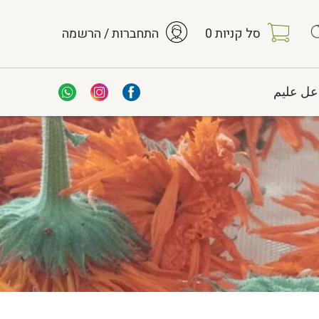
סל קניות
0
התחברות / הרשמה
عل عليم