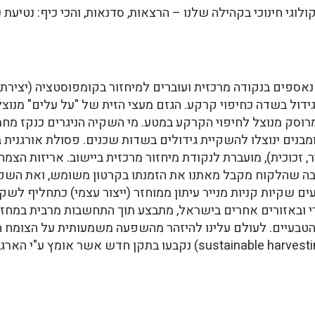
וגי חינוכי בקהילה שלנו – הרצאות, סדנאות, והכי כיף: נטיעת ע
אספים בנקודה מרכזית ועוברים למיחזור בקומפוסטציה (יצירת 
ול בשדה כחיפוי קרקע. הגזם מעצי הזית של "על עלים" מנוצל 
מרוסק מנוצל לחיפוי הקרקע במטע. מי השקיה הניגרים כנקז מחמ
ומבנים ינוצלו להשקיית גידולים בשדות שכנים. פסולת אורגנית
ר, זכוכית), מועברת לנקודת מיחזור מרכזית ביישוב. אריזות הצמ
סיבה שהלקוח מקבל מאתנו את הזמנתו בקרטון משומש, ואת השק
ים שקיות קניות מנייר עיתון ממוחזר (ייצור עצמי) כתחליף לשקי
 ובאזורים אחרים בישראל, מתבצע תוך התחשבות מרבית במחזו
בעיים. לעולם עלינו להיזהר מהשפעה משמעותית על הצומח הט
הקיים. עקרונות האיסוף בר הקיימא (sustainable harvesting) נקבעו בת