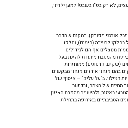
צים, לא רק בט"ו בשבט! למען ילדינו,
זבל אורגני מפורק). במקום שהדבר
בחלקו לבעירה (חימום), וחלקו
מות מנוצלים אף הם לגידולים
 ביתית מהמטבח מיועדת להזנת בעלי
חים (שקים, קרטונים) ממוחזרות
ים בהם אנחנו אורזים אנחנו מבקשים
ות הניילון. ב"על עלים" – איסוף של
ר החיים של הצמח, ובכושר
בעי באיזור, ולהישמר מהפרת האיזון
קן חדש אשר אומץ ע"י הארגונים הסביבתיים באירופה בתחילת