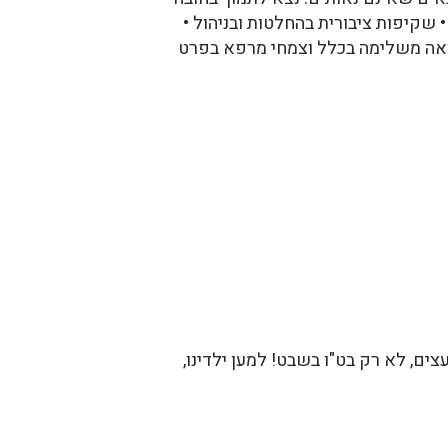
 שקיפות ציבורית בהחלטות ובניהול •
פואה משלימה בכלל וצמחי מרפא בפרט
צים, לא רק בט"ו בשבט! למען ילדינו,