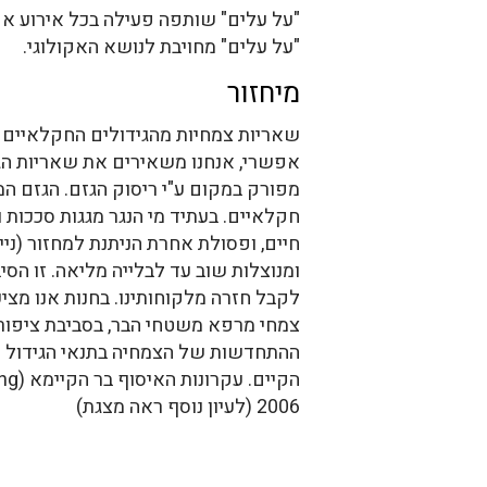
"על עלים" שותפה פעילה בכל אירוע אקול
"על עלים" מחויבת לנושא האקולוגי.
מיחזור
שאריות צמחיות מהגידולים החקלאיים נ
אפשרי, אנחנו משאירים את שאריות הגיד
מפורק במקום ע"י ריסוק הגזם. הגזם ה
חקלאיים. בעתיד מי הנגר מגגות סככות 
חיים, ופסולת אחרת הניתנת למחזור (ניי
ומנוצלות שוב עד לבלייה מליאה. זו ה
לקבל חזרה מלקוחותינו. בחנות אנו מציע
צמחי מרפא משטחי הבר, בסביבת ציפורי
ההתחדשות של הצמחיה בתנאי הגידול הט
2006 (לעיון נוסף ראה מצגת)