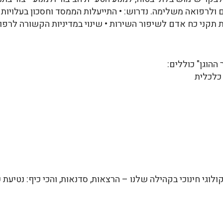
 ולרפואה משלימה. נדרוש: • התייעלות הממסד וחסכון בעלויות •
ת תקני כח אדם לשיפור השירות • שינוי במדיניות הקשורה לר
ההוגן" כוללים:
 כלכלית
וגי חינוכי בקהילה שלנו – הרצאות, סדנאות, והכי כיף: נטיעת ע