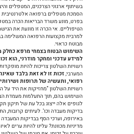
בשיתוף ארגוני הצרכנים, המטפלים והיצ
הסמכת מטפלים ברפואה אלטרנטיבית ו
בפרט, מונע משרד הבריאות הכרה במטפ
הטיפוליים. אי הכרה זו מונעת את הגישה
למרבית מקצועות הרפואה המשלימה בבתי
מבוטח כראוי.
השימוש הבטוח בצמחי מרפא כחלק מר
למידע עדכני ומחקר מודרני, הוא זכ
המערבי,
זכות זו לא זאת בלבד שאינה 
רפואי, ותעשיה של תרופות ושירותי 
רשויות השלטון "מחזיקות את היד על ה
השימוש בהם, תוך התעלמות מעמדת הציבו
לגופים אלה ייצוג בכל עת של תיקון תקנ
בדיקות מעבדה וכו'. לעיתים קרובות, ה
באירופה, וערכי הסף בבדיקות המעבדה 
מדיניות מכוונת? עלינו להיות ערים לאי
עוררין על זכותו, אף חובתו של השלטון 