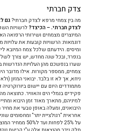
צדק חברתי
מה בין צמחי מרפא לצדק חברתי?
גם ל
לצדק חברתי. – הכיצד?
לרשויות השפע
המיוצרים מצמחים ושירותי הרפואה הא
דוגמאות: הרשויות קובעות את עלויות מת
ומיסים. הידעתם שלכל צמח המיובא ליש
בנפרד, ובכל שנה מחדש, יש צורך לשל
שערו בנפשכם מהן העלויות הנדרשות ב
צמחים, ממספר מקורות. אילו מדובר הי
ניחא, אך לא זו בלבד. יבואני המזון (ול
מתמודדים היום עם יישום ביורוקרטיה ד
פקידים בנמלי הים והאוויר. כתוצאה מ
למיניהם, מתארך מאוד זמן היבוא ומתיי
היבואנים, ומעלה באופן טבעי את מחיר 
אחראית "רגולציית יתר" ומחסומים שוני
על 25% לפחות ועד ל%
חלק ניכר מהוצאות אלה ע"י קביעת נוהלי