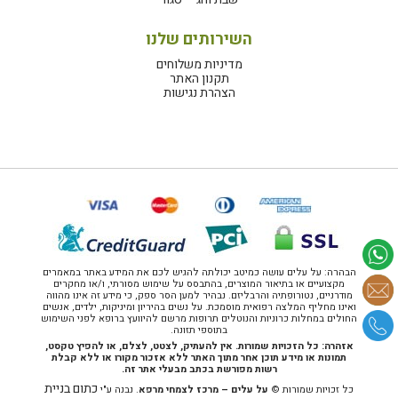
השירותים שלנו
מדיניות משלוחים
תקנון האתר
הצהרת נגישות
הבהרה: על עלים עושה כמיטב יכולתה להגיש לכם את המידע באתר במאמרים
מקצועיים או בתיאור המוצרים, בהתבסס על שימוש מסורתי, ו/או מחקרים
מודרניים, נטורופתיה והרבליזם. נבהיר למען הסר ספק, כי מידע זה אינו מהווה
ואינו מחליף המלצה רפואית מוסמכת. על נשים בהיריון ומיניקות, ילדים, אנשים
החולים במחלות כרוניות והנוטלים תרופות מרשם להיוועץ ברופא לפני השימוש
בתוספי תזונה.
אזהרה: כל הזכויות שמורות. אין להעתיק, לצטט, לצלם, או להפיץ טקסט,
תמונות או מידע תוכן אחר מתוך האתר ללא אזכור מקורו או ללא קבלת
רשות מפורשת בכתב מבעלי אתר זה.
כתום בניית
כל זכויות שמורות ©
על עלים – מרכז לצמחי מרפא
. נבנה ע"י