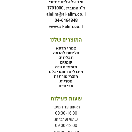
וויז: על עלים ציפורי
ד"נ המוביל, 1791000
alalim@al-alim.co.il
04-6464848
www.al-alim.co.il
המוצרים שלנו
צמחי מרפא
חליטות להנאה
תבלינים
שמנים
תוספי תזונה
מינרלים וחומרי גלם
מוצרי מורינגה
פטריות
אביזרים
שעות פעילות
ראשון עד חמישי
08:30-16:30
שישי וערבי חג
09:00-12:00
שבת וחג – סגור