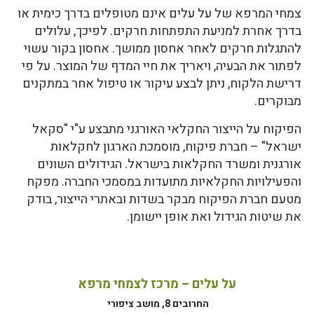
צמחי המרפא של על עלים אינם מטופלים בדרך כימית או
בדרך אחרת למניעת התפתחות חרקים. לפיכך, עלולים
להתגלות חרקים לאחר אחסון ממושך. אחסון בקור עשוי
לפתור את הבעיה, ויאריך את חיי המדף של המוצר. על פי
דרישת הלקוח, ניתן לבצע עיקור או טיפול אחר במתקנים
מבוקרים.
הפיקוח על הייצור החקלאי האורגני מתבצע ע"י "סקאל
ישראל" – חברת פיקוח, מוסמכת הארגון לחקלאות
אורגנית ומשרד החקלאות בישראל. הגידולים השונים
והפעילויות החקלאיות מתועדות במסמכי החברה. מפקח
מטעם חברת הפיקוח מבקר בשדות ובאתרי הייצור, בודק
את שיטות הגידול ואת אופן יישומן.
על עלים – מרכז לצמחי מרפא
החרובים 8, מושב ציפורי