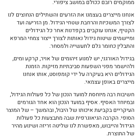
ממוקמים רובם ככולם במושב ציפורי.
אנחנו מייצרים בעצמנו את הזרעים והשתילים הנחוצים לנו
לצורך המשכיות והרחבת שטחי הגידול. מן הזריעה ועד
הקטיף, אנחנו עוקבים בקפדנות אחר כל הגידולים
ומיישמים שיטות גידול נאותות לצורך ייצור צמחי המרפא
והתבלין כחומר גלם לתעשייה ולמסחר.
בגידול האורגני, יש למנוע זיהומים של אויר, קרקע ומים,
ולהישמר מפני השפעות סביבתיות מזיקות. הזמנת
הגידולים היא בעיקרה על ידי קומפוסט, אותו אנחנו
מייצרים באופן עצמאי.
חשיבות רבה מיוחסת למועד הנכון של כל פעולות הגידול,
ובמיוחד האסיף. אסיף במועד הנכון הוא אחד הגורמים
העיקריים בקביעת איכותו של היבול, ובהמשך – של המוצר
הסופי. הקרבה הגיאוגרפית שבה מתבצעות כל פעולות
הגידול והייבוש, מאפשרת לנו שליטה זריזה ושינוע מהיר
של התוצרת.