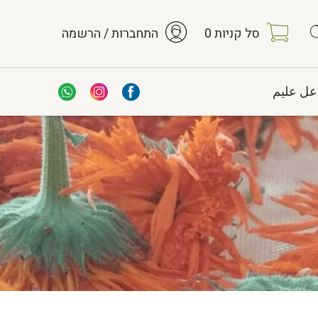
סל קניות
0
התחברות / הרשמה
عل عليم