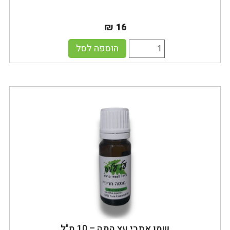
₪ 16
הוספה לסל
שמן אתרי עץ התה – 10 מ"ל