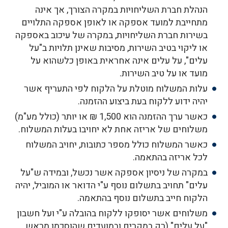
הנהלת חברת השליחויות במקרה הצורך, אך אינה
מתחייבת למועד אספקה או לאופן אספקה התלויים
בשירות חברת השליחויות, במקרה של עיכוב באספקה
או ליקוי בטיב השירות, מסיבות שאינן תלויות ב"על
עלים", על עלים אינה אחראית באופן כלשהוא על
מועד או על טיב השירות.
עלות המשלוח מוטלת על הלקוח לפי התעריף אשר
יהיה ידוע ללקוח בעת ביצוע ההזמנה.
כאשר ערך ההזמנה הוא 1,500 ₪ או יותר (כולל מע"מ)
משלוחים של אריזה אחת לא יחויבו בעלות המשלוח.
כאשר המשלוח כולל מספר כתובות, יחויב המשלוח
לכל אריזה בהתאמה.
במקרה של ניסיון אספקה אשר נכשל, ובמידה ש"על
עלים" תחויב בתשלום נוסף ע"י הדואר או המוביל, יהיה
הלקוח חייב בתשלום נוסף בהתאמה.
משלוחים אשר יסופקו ללקוח בהובלה ע"י ועל חשבון
"על עלים" (רק במקרים ובמועדים שהוסכמו מראש