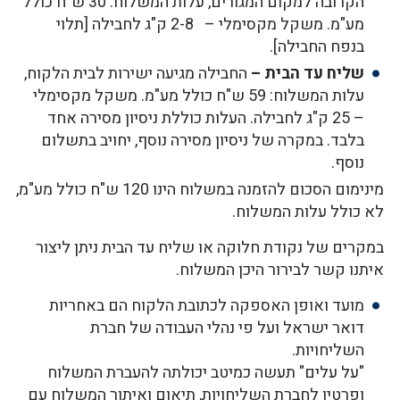
הקרובה למקום המגורים, עלות המשלוח: 30 ש"ח כולל
מע"מ. משקל מקסימלי – 2-8 ק"ג לחבילה [תלוי
בנפח החבילה].
שליח עד הבית
–
החבילה מגיעה ישירות לבית הלקוח,
עלות המשלוח: 59 ש"ח כולל מע"מ. משקל מקסימלי
– 25 ק"ג לחבילה. העלות כוללת ניסיון מסירה אחד
בלבד. במקרה של ניסיון מסירה נוסף, יחויב בתשלום
נוסף.
מינימום הסכום להזמנה במשלוח הינו 120 ש"ח כולל מע"מ,
לא כולל עלות המשלוח.
במקרים של נקודת חלוקה או שליח עד הבית ניתן ליצור
איתנו קשר לבירור היכן המשלוח.
מועד ואופן האספקה לכתובת הלקוח הם באחריות
דואר ישראל ועל פי נהלי העבודה של חברת
השליחויות.
"על עלים" תעשה כמיטב יכולתה להעברת המשלוח
ופרטיו לחברת השליחויות, תיאום ואיתור המשלוח עם