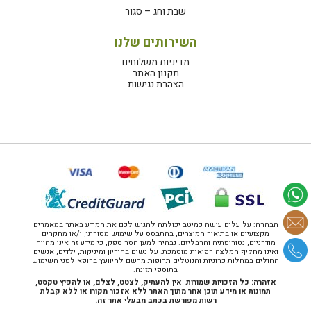
שבת וחג – סגור
השירותים שלנו
מדיניות משלוחים
תקנון האתר
הצהרת נגישות
הבהרה: על עלים עושה כמיטב יכולתה להגיש לכם את המידע באתר במאמרים
מקצועיים או בתיאור המוצרים, בהתבסס על שימוש מסורתי, ו/או מחקרים
מודרניים, נטורופתיה והרבליזם. נבהיר למען הסר ספק, כי מידע זה אינו מהווה
ואינו מחליף המלצה רפואית מוסמכת. על נשים בהיריון ומיניקות, ילדים, אנשים
החולים במחלות כרוניות והנוטלים תרופות מרשם להיוועץ ברופא לפני השימוש
בתוספי תזונה.
אזהרה: כל הזכויות שמורות. אין להעתיק, לצטט, לצלם, או להפיץ טקסט,
תמונות או מידע תוכן אחר מתוך האתר ללא אזכור מקורו או ללא קבלת
רשות מפורשת בכתב מבעלי אתר זה.