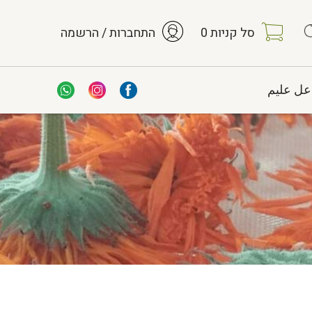
סל קניות
0
התחברות / הרשמה
عل عليم