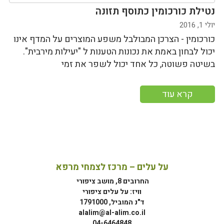
נטילת כורכומין כתוסף תזונה
יולי 1, 2016
כורכומין - הצרכן המבולבל משפע המוצרים על המדף אינו
יכול לבחון באמת את נכונות הטענות ל "יעילות מירבית".
בשיטה פשוטה, כל אחד יכול לשפר את זמי
קרא עוד
על עלים – מרכז לצמחי מרפא
החרובים 8, מושב ציפורי
וויז: על עלים ציפורי
ד"נ המוביל, 1791000
alalim@al-alim.co.il
04-6464848