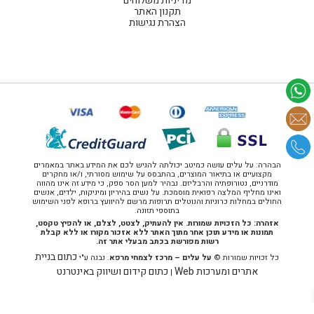
מדיניות משלוחים
תקנון האתר
הצהרת נגישות
הבהרה: על עלים עושה כמיטב יכולתה להגיש לכם את המידע באתר במאמרים
מקצועיים או בתיאור המוצרים, בהתבסס על שימוש מסורתי, ו/או מחקרים
מודרניים, נטורופתיה והרבליזם. נבהיר למען הסר ספק, כי מידע זה אינו מהווה
ואינו מחליף המלצה רפואית מוסמכת. על נשים בהיריון ומיניקות, ילדים, אנשים
החולים במחלות כרוניות והנוטלים תרופות מרשם להיוועץ ברופא לפני השימוש
בתוספי תזונה.
אזהרה: כל הזכויות שמורות. אין להעתיק, לצטט, לצלם, או להפיץ טקסט,
תמונות או מידע תוכן אחר מתוך האתר ללא אזכור מקורו או ללא קבלת
רשות מפורשת בכתב מבעלי אתר זה.
כתום בניית
כל זכויות שמורות ©
על עלים – מרכז לצמחי מרפא
. נבנה ע"י
אתרים ומערכות Web
כתום קידום ושיווק באינטרנט
|