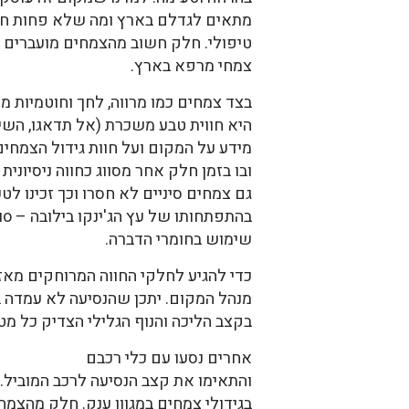
מתאים לגדלם בארץ ומה שלא פחות חשו
טיפולי. חלק חשוב מהצמחים מועברים 
צמחי מרפא בארץ.
בצד צמחים כמו מרווה, לחך וחוטמיות 
היא חווית טבע משכרת (אל תדאגו, השיר
מידע על המקום ועל חוות גידול הצמחי
ובו בזמן חלק אחר מסווג כחווה ניסיוני
גם צמחים סיניים לא חסרו וכך זכינו לטעום "ביסים קטנים" מהליקור
בהתפתחותו של עץ הג'ינקו בילובה – Bai Guo. גידול הוא אורגני, ללא
שימוש בחומרי הדברה.
כדי להגיע לחלקי החווה המרוחקים מאזור
מנהל המקום. יתכן שהנסיעה לא עמדה ב
בקצב הליכה והנוף הגלילי הצדיק כל מט
אחרים נסעו עם כלי רכבם
והתאימו את קצב הנסיעה לרכב המוביל. 
בגידולי צמחים במגוון ענק. חלק מהצמחי