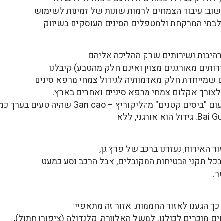
ב: עיבוד הצמחים לרמות שונות של זמינות לשימוש
לבתי המרקחת ולמטפלים הסינים העוסקים בשיווק
מרהיבות ושירותים שרק ההליכה אליהם
ותים מאורגנים מצוין ואינם חלק מהטבע) קיבלנו
ם שמייחדת חלק מאדמותיה לגידול צמחי מרפא סינים
ת לצורך אקלום צמחי מרפא סיניים ואחרים בארץ.
יץ – Gan cao שהיה טעים בערך כמו ללקק סוכרזית ולצפות
 האירוח, נעזרנו ברכב של פרץ גן,
כל תקני הבטיחות המקובלים, אבל הרכב נסע כמעט
ר.
כך הגענו לאזור החממות. אזור זה מתאפיין
ם מוכרים לכולנו. למשל האלוורה, קלנדולה (ציפורן חתול),