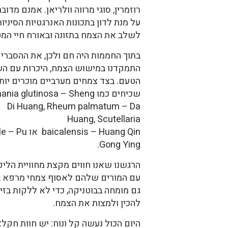
רוזמרין, סוגי מרווה וולריאן. אמנם מד
על מנת לדון בתכונות האנרגטיות הסיניו
לשלב את הצמח בתזונה ובאורח חיי המט
בתוך החממות היה חם ולכן, את ההסבר
התמקדנו במישוש הצמח, היכרות עם השמ
הטעם. בצד צמחים מערביים מוכרים יותר 
שכיחים כמו Rehmania glutinosa – Sheng
Di Huang, Rheum palmatum – Da
Huang, Scutellaria
baicalensis – Huang Qin או Taraxacum officinale – Pu
Gong Ying.
הרגשנו שאנו חווים מקצת מחוויית הלי
עם המורים שלהם לאסוף צמחי מרפא בטב
גם מומחה בבוטניקה, כדי לא ללקות בזי
להכין ולמצות את הצמח.
היום הכול נעשה קל ונוח: יש חוות חק