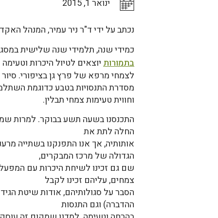
ינואר 1, 2015
נכתב על ידי ד"ר ניר עמיר, המנהל האק
כמידי שנה, תלמידי שנה שלישית במסג
בתמורות
יוצאים לטיול היכרות וטעימה 
לצמחי מרפא של פרץ גן בציפורי. סיור 
מסדרת התנסויות בטבע כדוגמת השתלמות
וחווית טעימות צמחי תבלין.
התכנסנו בשעה תשע בבוקר. למרות שמד
החלה לתת את
אותותיה, אך אנו התפנקנו בשתייה מרעננ
הגדולה של מרכז המבקרים,
שם גם זכינו לשיחת היכרות עם המפעל 
צמחים, עליהם זכינו לקבל
הסבר על סגולותיהם, אודות שיטת הגידול
ההדברה) וגם התנסות
בהרחה וטעימה. למדנו שמקום זה עוסק,