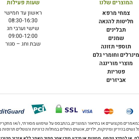
המוצרים שלנו
שעות פעילות
ראשון עד חמישי
צמחי מרפא
08:30-16:30
חליטות להנאה
שישי וערבי חג
תבלינים
09:00-12:00
שמנים
שבת וחג – סגור
תוספי תזונה
ינרלים וחומרי גלם
מוצרי מורינגה
פטריות
אביזרים
אמרים מקצועיים או בתיאור המוצרים, בהתבסס על שימוש מסורתי, ו/או מחקרים מו
 נשים בהיריון ומיניקות, ילדים, אנשים החולים במחלות כרוניות והנוטלים תרופות
לם, או להפיץ טקסט, תמונות או מידע תוכן אחר מתוך האתר ללא אזכור מקו